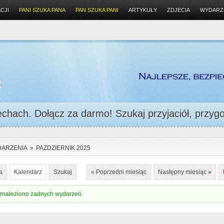
CJI
PANI SZUKA PANA
PAN SZUKA PANI
ARTYKUŁY
ZDJECIA
WYDARZ
chach. Dołącz za darmo! Szukaj przyjaciół, przygod
ARZENIA
»
PAZDZIERNIK 2025
a
Kalendarz
Szukaj
« Poprzedni miesiąc
Następny miesiąc »
znaleziono żadnych wydarzeń.