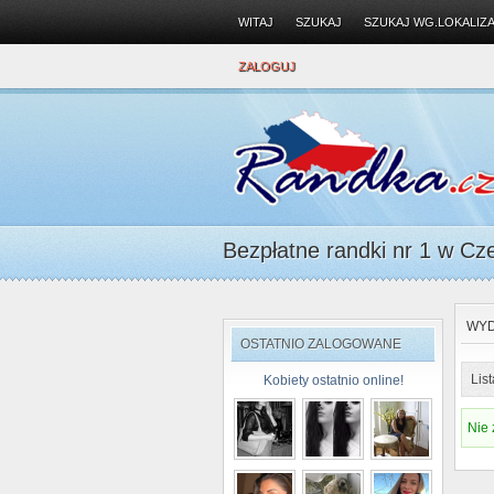
WITAJ
SZUKAJ
SZUKAJ WG.LOKALIZA
ZALOGUJ
Bezpłatne randki nr 1 w Cze
WYD
OSTATNIO ZALOGOWANE
List
Kobiety ostatnio online!
Nie 