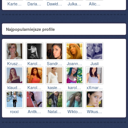
Karte…
Daria…
Dawid…
Julka…
Aliic…
Najpopularniejsze profile
Krusz…
Karol…
Sandr…
Joann…
Jusii
klaud…
Karol…
kasie…
karol…
xXmar…
roxxi
Anitk…
Natal…
Wikto…
Wikus…