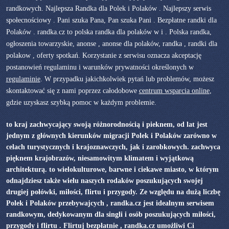
randkowych. Najlepsza Randka dla Polek i Polaków . Najlepszy serwis
społecnościowy . Pani szuka Pana, Pan szuka Pani . Bezpłatne randki dla
Polaków . randka.cz to polska randka dla polaków w i . Polska randka,
ogłoszenia towarzyskie, anonse , anonse dla polaków, randka , randki dla
polakow , oferty spotkań. Korzystanie z serwisu oznacza akceptację
postanowień regulaminu i warunków prywatności określonych w
regulaminie
. W przypadku jakichkolwiek pytań lub problemów, możesz
skontaktować się z nami poprzez całodobowe
centrum wsparcia online
,
gdzie uzyskasz szybką pomoc w każdym problemie.
to kraj zachwycający swoją różnorodnością i pieknem, od lat jest
jednym z głównych kierunków migracji Polek i Polaków zarówno w
celach turystycznych i krajoznawczych, jak i zarobkowych. zachwyca
pięknem krajobrazów, niesamowitym klimatem i wyjątkową
architekturą. to wielokulturowe, barwne i ciekawe miasto, w którym
odnajdziesz także wielu naszych rodaków poszukujących swojej
drugiej połówki, miłości, flirtu i przygody. Ze względu na dużą liczbę
Polek i Polaków przebywajcych , randka.cz jest idealnym serwisem
randkowym, dedykowanym dla singli i osób poszukujących miłości,
przygody i flirtu . Flirtuj bezpłatnie , randka.cz umożliwi Ci