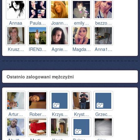
Annaa
Paula…
Joann…
emily…
bezzo…
Krusz…
IREN3…
Agnie…
Magda…
Anna1…
Ostatnio zalogowani mężczyźni
Artur…
Rober…
Krzys…
Kryst…
Grzec…