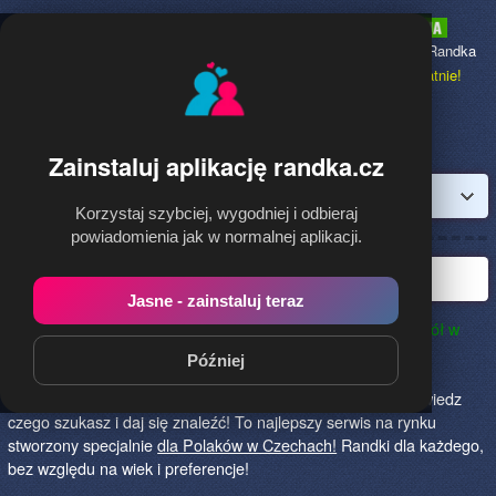
Randka.cz
to najpopularniejsza Randka
dla Polaków w ,
dołącz bezpłatnie!
Zainstaluj aplikację randka.cz
Zaloguj
Korzystaj szybciej, wygodniej i odbieraj
powiadomienia jak w normalnej aplikacji.
Polska randka w Czechach
Jasne - zainstaluj teraz
Randka.cz to najlepszy sposób na poznanie nowych przyjaciół w
Czechach!
Określ czego szukasz i skończ z samotnością!
Później
Znajdziesz tu osoby szukające miłości lub przygody, chętne
na randkę, imprezę i spotkanie na żywo! Dołącz do nas, powiedz
czego szukasz i daj się znaleźć! To najlepszy serwis na rynku
stworzony specjalnie
dla Polaków w Czechach!
Randki dla każdego,
bez względu na wiek i preferencje!