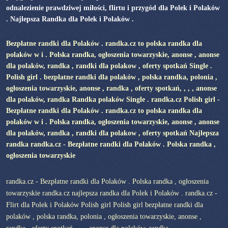
odnalezienie prawdziwej miłości, flirtu i przygód dla Polek i Polaków
. Najlepsza Randka dla Polek i Polaków .
Bezpłatne randki dla Polaków . randka.cz to polska randka dla
polaków w i . Polska randka, ogłoszenia towarzyskie, anonse , anonse
dla polaków, randka , randki dla polakow , oferty spotkań Single .
Polish girl . bezpłatne randki dla polaków , polska randka, polonia ,
ogłoszenia towarzyskie, anonse , randka , oferty spotkań, , , , anonse
dla polaków, randka Randka polaków Single . randka.cz Polish girl -
Bezpłatne randki dla Polaków . randka.cz to polska randka dla
polaków w i . Polska randka, ogłoszenia towarzyskie, anonse , anonse
dla polaków, randka , randki dla polakow , oferty spotkań Najlepsza
randka randka.cz - Bezpłatne randki dla Polaków . Polska randka ,
ogłoszenia towarzyskie
randka.cz - Bezpłatne randki dla Polaków . Polska randka , ogłoszenia
towarzyskie randka.cz najlepsza randka dla Polek i Polaków . randka.cz -
Flirt dla Polek i Polaków Polish girl Polish girl bezpłatne randki dla
polaków , polska randka, polonia , ogłoszenia towarzyskie, anonse ,
randka , oferty spotkań, , , , anonse dla polaków, randka