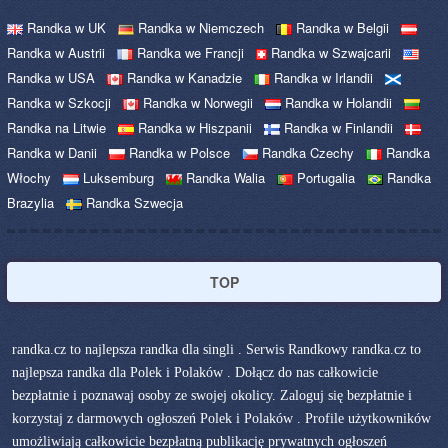
Randka w UK
Randka w Niemczech
Randka w Belgii
Randka w Austrii
Randka we Francji
Randka w Szwajcarii
Randka w USA
Randka w Kanadzie
Randka w Irlandii
Randka w Szkocji
Randka w Norwegii
Randka w Holandii
Randka na Litwie
Randka w Hiszpanii
Randka w Finlandii
Randka w Danii
Randka w Polsce
Randka Czechy
Randka
Włochy
Luksemburg
Randka Walia
Portugalia
Randka
Brazylia
Randka Szwecja
TOP
randka.cz to najlepsza randka dla singli . Serwis Randkowy randka.cz to
najlepsza randka dla Polek i Polaków . Dołącz do nas całkowicie
bezpłatnie i poznawaj osoby ze swojej okolicy. Zaloguj się bezpłatnie i
korzystaj z darmowych ogłoszeń Polek i Polaków . Profile użytkowników
umożliwiają całkowicie bezpłatną publikację prywatnych ogłoszeń