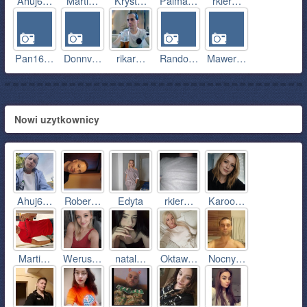
Ahuj6…
Marti…
Kryst…
Palma…
rkier…
Pan16…
Donnv…
rikar…
Rando…
Mawer…
Nowi uzytkownicy
Ahuj6…
Rober…
Edyta
rkier…
Karoo…
Marti…
Werus…
natal…
Oktaw…
Nocny…